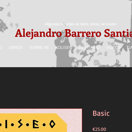
-Algunas novelas se leen; otras, se viven-
Alejandro Barrero Santi
O
LIBROS
SOBRE MÍ
KOLISEO
BESTIARIO
VÍDEOS
G
Basic
Precio
€25.00