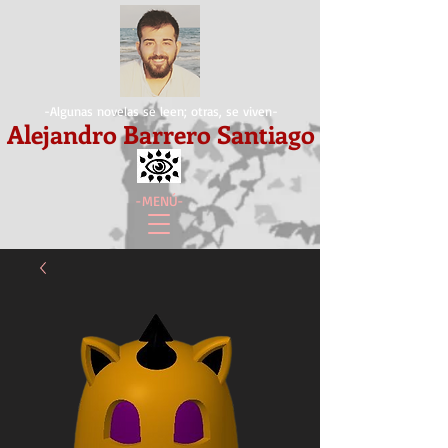
-Algunas novelas se leen; otras, se viven-
Alejandro Barrero Santiago
-MENÚ-