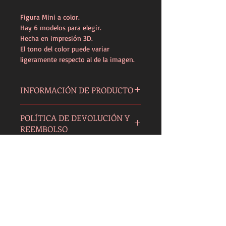
Figura Mini a color.
Hay 6 modelos para elegir.
Hecha en impresión 3D.
El tono del color puede variar 
ligeramente respecto al de la imagen.
INFORMACIÓN DE PRODUCTO
Figura Kana. Hecha en impresión 3D.
POLÍTICA DE DEVOLUCIÓN Y
REEMBOLSO
En caso de no estar satisfecho con tu 
INFORMACIÓN DEL ENVÍO
compra, se aceptan devoluciones con  
gastos de envío a cargo del comprador.
Se enviará por Correos Certificado.
Inquiry for international shipping